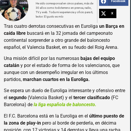
Facebook
He sido corresponsal en cinco países, más de
30 años como todoterreno en prensa, radio,
TV y web. Toda mi experiencia y oficio para ti,
X
lector. El gusto es mío
Tras cuatro derrotas consecutivas en Euroliga
un Barça en
caída libre
buscará en la 32 jornada del campeonato
continental sorprender a otro grande del baloncesto
español, el Valencia Basket, en su feudo del Roig Arena.
Una misión difícil por las numerosas
bajas del equipo
catalán
y por el estado de forma de los valencianos, que
aunque con un desempeño irregular en los últimos
partidos,
marchan cuartos en la Euroliga.
Se espera un duelo de Euroliga interesante y ofensivo entre
el
segundo
(Valencia Basket) y el
tercer clasificado
(FC
Barcelona) de
la liga española de baloncesto.
El F.C. Barcelona está en la Euroliga en el
último puesto de
la zona de play-in
pero al borde de perderla, en décima
posición, con 17 victorias y 14 derrotas y lleva una racha