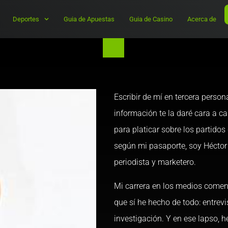
Deportes
Guia de Apuestas
Guia de Casino
Acerca de
Escribir de mí en tercera perso
información te la daré cara a 
para platicar sobre los partido
según mi pasaporte, soy Héctor 
periodista y marketero.
Mi carrera en los medios come
que sí he hecho de todo: entrevi
investigación. Y en ese lapso, h